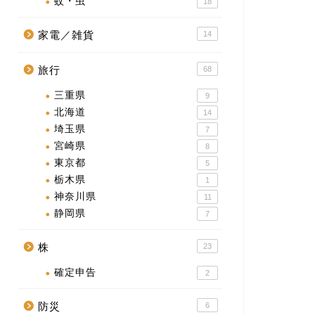
蚊・虫
18
家電／雑貨
14
旅行
68
三重県
9
北海道
14
埼玉県
7
宮崎県
8
東京都
5
栃木県
1
神奈川県
11
静岡県
7
株
23
確定申告
2
防災
6