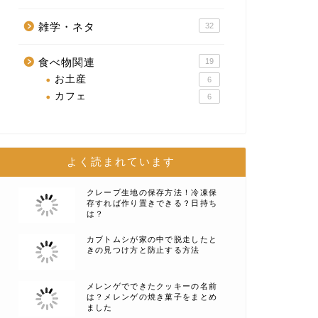
雑学・ネタ
32
食べ物関連
19
お土産
6
カフェ
6
よく読まれています
クレープ生地の保存方法！冷凍保
存すれば作り置きできる？日持ち
は？
カブトムシが家の中で脱走したと
きの見つけ方と防止する方法
メレンゲでできたクッキーの名前
は？メレンゲの焼き菓子をまとめ
ました