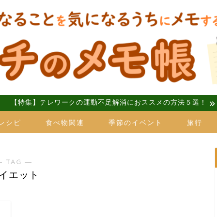
【特集】テレワークの運動不足解消におススメの方法５選！
レシピ
食べ物関連
季節のイベント
旅行
― TAG ―
イエット