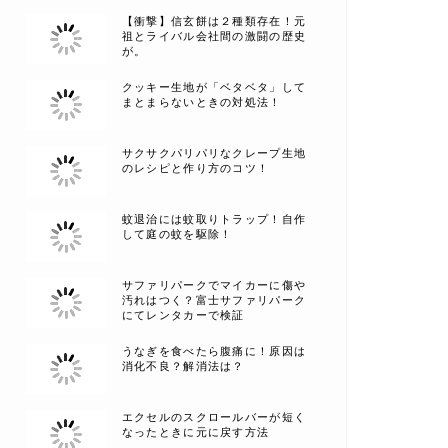
【衝撃】信玄餅は２種類存在！元
祖とライバル会社間の激闘の歴史
が。
クッキー生地が「ベタベタ」して
まとまらないときの対処法！
サクサクパリパリなクレープ生地
のレシピと作り方のコツ！
蚊退治には蚊取りトラップ！自作
して庭の蚊を駆除！
サファリパークでマイカーに傷や
汚れはつく？富士サファリパーク
にてレンタカーで検証
うなぎを食べたら腹痛に！原因は
消化不良？解消法は？
エクセルのスクロールバーが短く
なったときに元に戻す方法