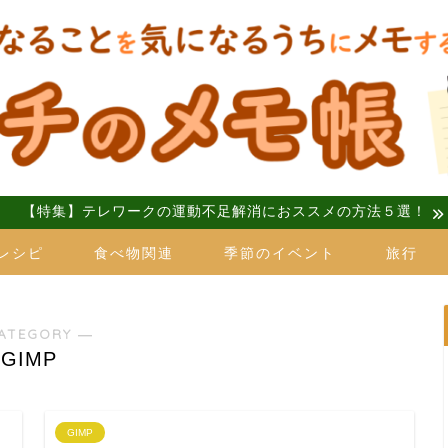
【特集】テレワークの運動不足解消におススメの方法５選！
レシピ
食べ物関連
季節のイベント
旅行
ATEGORY ―
GIMP
GIMP