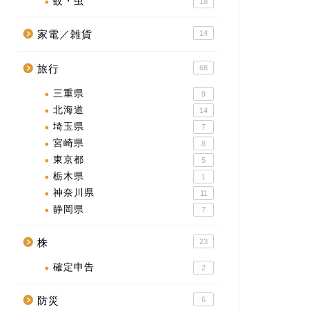
蚊・虫
18
家電／雑貨
14
旅行
68
三重県
9
北海道
14
埼玉県
7
宮崎県
8
東京都
5
栃木県
1
神奈川県
11
静岡県
7
株
23
確定申告
2
防災
6