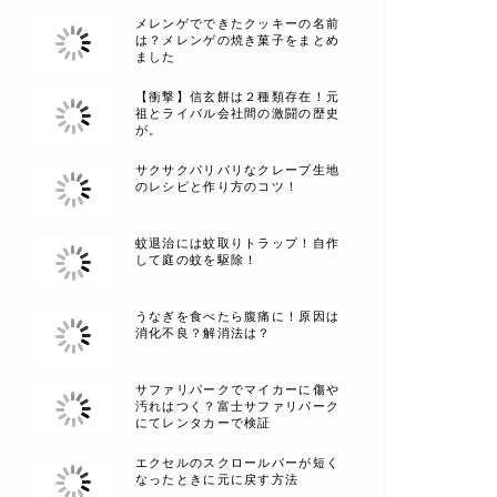
メレンゲでできたクッキーの名前
は？メレンゲの焼き菓子をまとめ
ました
【衝撃】信玄餅は２種類存在！元
祖とライバル会社間の激闘の歴史
が。
サクサクパリパリなクレープ生地
のレシピと作り方のコツ！
蚊退治には蚊取りトラップ！自作
して庭の蚊を駆除！
うなぎを食べたら腹痛に！原因は
消化不良？解消法は？
サファリパークでマイカーに傷や
汚れはつく？富士サファリパーク
にてレンタカーで検証
エクセルのスクロールバーが短く
なったときに元に戻す方法