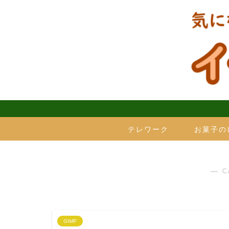
テレワーク
お菓子の
― C
GIMP