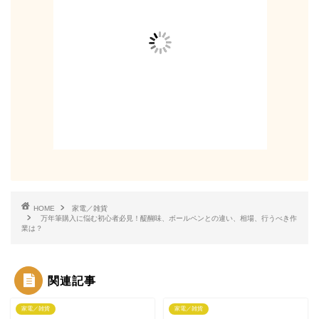
HOME
家電／雑貨
万年筆購入に悩む初心者必見！醍醐味、ボールペンとの違い、相場、行うべき作
業は？
関連記事
家電／雑貨
家電／雑貨