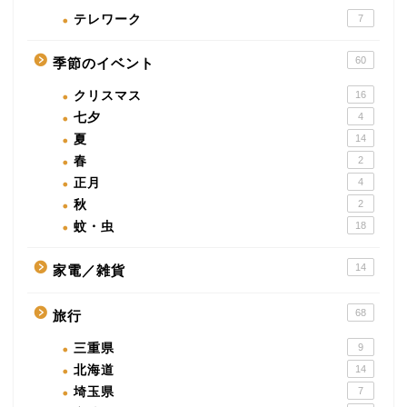
テレワーク
7
60
季節のイベント
クリスマス
16
七夕
4
夏
14
春
2
正月
4
秋
2
蚊・虫
18
14
家電／雑貨
68
旅行
三重県
9
北海道
14
埼玉県
7