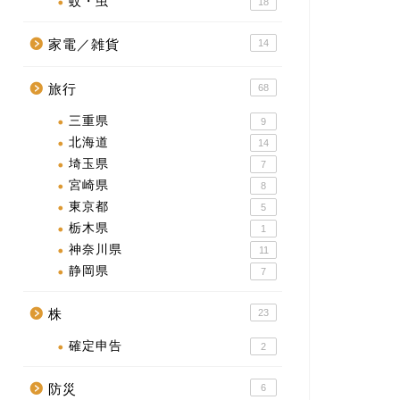
蚊・虫
18
家電／雑貨
14
旅行
68
三重県
9
北海道
14
埼玉県
7
宮崎県
8
東京都
5
栃木県
1
神奈川県
11
静岡県
7
株
23
確定申告
2
防災
6