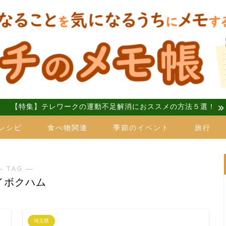
【特集】テレワークの運動不足解消におススメの方法５選！
レシピ
食べ物関連
季節のイベント
旅行
― TAG ―
イボクハム
埼玉県