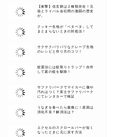
【衝撃】信玄餅は２種類存在！元
祖とライバル会社間の激闘の歴史
が。
クッキー生地が「ベタベタ」して
まとまらないときの対処法！
サクサクパリパリなクレープ生地
のレシピと作り方のコツ！
蚊退治には蚊取りトラップ！自作
して庭の蚊を駆除！
サファリパークでマイカーに傷や
汚れはつく？富士サファリパーク
にてレンタカーで検証
うなぎを食べたら腹痛に！原因は
消化不良？解消法は？
エクセルのスクロールバーが短く
なったときに元に戻す方法