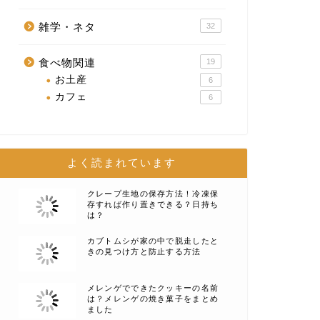
雑学・ネタ
32
食べ物関連
19
お土産
6
カフェ
6
よく読まれています
クレープ生地の保存方法！冷凍保
存すれば作り置きできる？日持ち
は？
カブトムシが家の中で脱走したと
きの見つけ方と防止する方法
メレンゲでできたクッキーの名前
は？メレンゲの焼き菓子をまとめ
ました