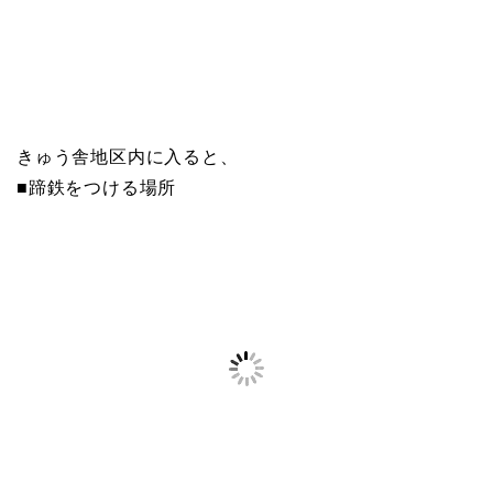
きゅう舎地区内に入ると、
■蹄鉄をつける場所