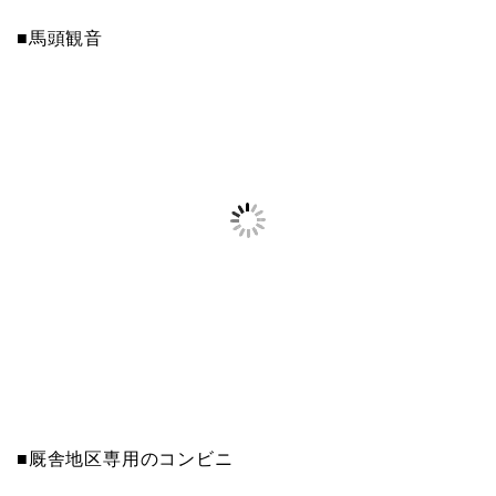
■馬頭観音
■厩舎地区専用のコンビニ