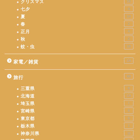
クリスマス
16
七夕
4
夏
14
春
2
正月
4
秋
2
蚊・虫
18
14
家電／雑貨
68
旅行
三重県
9
北海道
14
埼玉県
7
宮崎県
8
東京都
5
栃木県
1
神奈川県
11