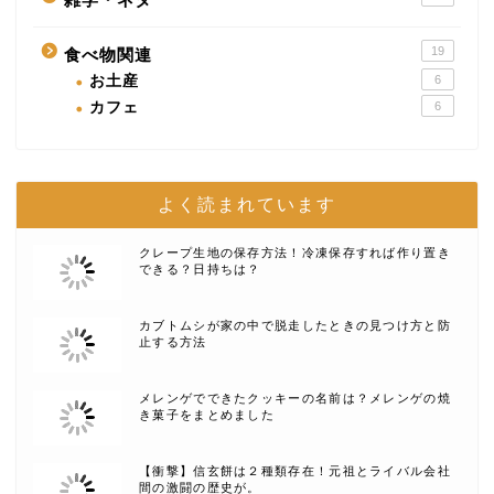
19
食べ物関連
お土産
6
カフェ
6
よく読まれています
クレープ生地の保存方法！冷凍保存すれば作り置き
できる？日持ちは？
カブトムシが家の中で脱走したときの見つけ方と防
止する方法
メレンゲでできたクッキーの名前は？メレンゲの焼
き菓子をまとめました
【衝撃】信玄餅は２種類存在！元祖とライバル会社
間の激闘の歴史が。