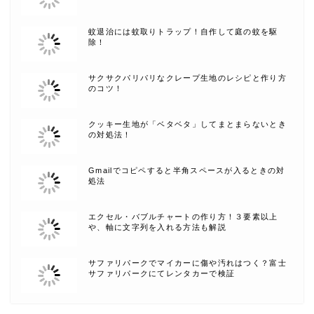
蚊退治には蚊取りトラップ！自作して庭の蚊を駆
除！
サクサクパリパリなクレープ生地のレシピと作り方
のコツ！
クッキー生地が「ベタベタ」してまとまらないとき
の対処法！
Gmailでコピペすると半角スペースが入るときの対
処法
エクセル・バブルチャートの作り方！３要素以上
や、軸に文字列を入れる方法も解説
サファリパークでマイカーに傷や汚れはつく？富士
サファリパークにてレンタカーで検証