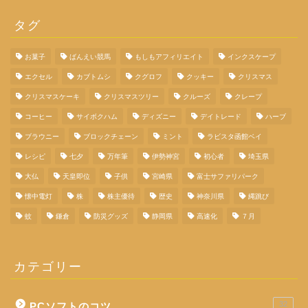
タグ
お菓子
ばんえい競馬
もしもアフィリエイト
インクスケープ
エクセル
カブトムシ
クグロフ
クッキー
クリスマス
クリスマスケーキ
クリスマスツリー
クルーズ
クレープ
コーヒー
サイボクハム
ディズニー
デイトレード
ハーブ
ブラウニー
ブロックチェーン
ミント
ラビスタ函館ベイ
レシピ
七夕
万年筆
伊勢神宮
初心者
埼玉県
大仏
天皇即位
子供
宮崎県
富士サファリパーク
懐中電灯
株
株主優待
歴史
神奈川県
縄跳び
蚊
鎌倉
防災グッズ
静岡県
高速化
７月
カテゴリー
32
PCソフトのコツ