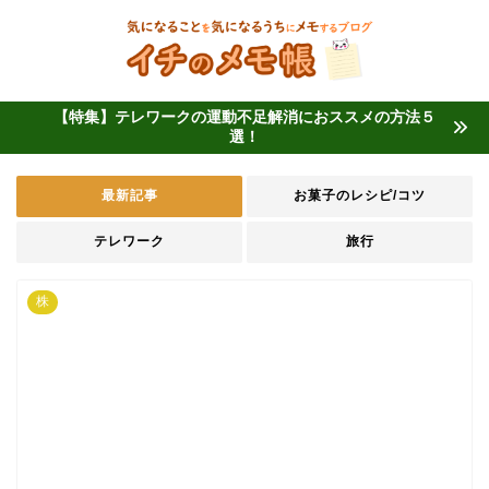
【特集】テレワークの運動不足解消におススメの方法５
選！
最新記事
お菓子のレシピ/コツ
テレワーク
旅行
株