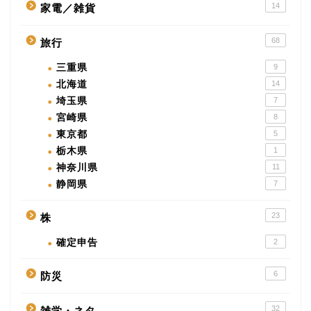
14
家電／雑貨
68
旅行
三重県
9
北海道
14
埼玉県
7
宮崎県
8
東京都
5
栃木県
1
神奈川県
11
静岡県
7
23
株
確定申告
2
6
防災
32
雑学・ネタ